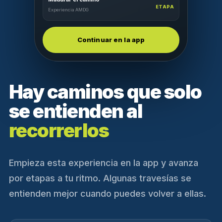
ETAPA
Experiencia AMDG
Continuar en la app
Hay caminos que solo
se entienden al
recorrerlos
Empieza esta experiencia en la app y avanza
por etapas a tu ritmo. Algunas travesías se
entienden mejor cuando puedes volver a ellas.