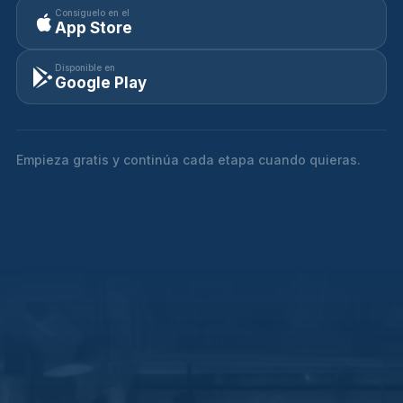
Consíguelo en el
App Store
Disponible en
Google Play
Empieza gratis y continúa cada etapa cuando quieras.