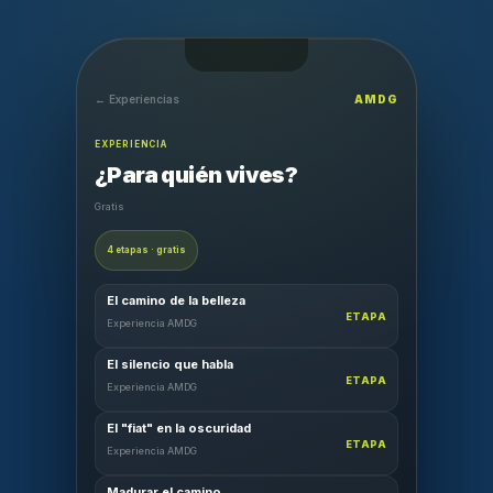
← Experiencias
AMDG
EXPERIENCIA
¿Para quién vives?
Gratis
4 etapas · gratis
El camino de la belleza
ETAPA
Experiencia AMDG
El silencio que habla
ETAPA
Experiencia AMDG
El "fiat" en la oscuridad
ETAPA
Experiencia AMDG
Madurar el camino