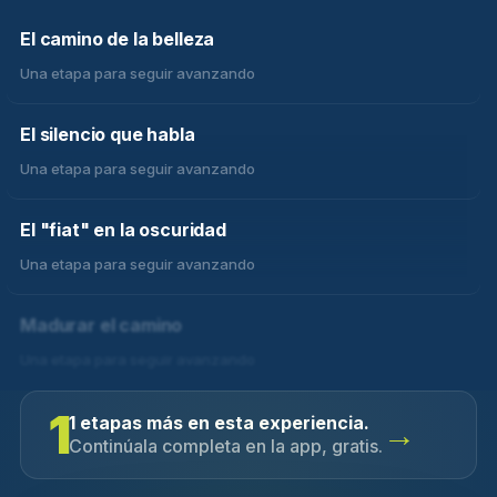
El camino de la belleza
Una etapa para seguir avanzando
El silencio que habla
Una etapa para seguir avanzando
El "fiat" en la oscuridad
Una etapa para seguir avanzando
Madurar el camino
Una etapa para seguir avanzando
1
1 etapas más en esta experiencia.
→
Continúala completa en la app, gratis.