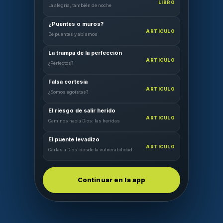
LIBRO
La alegría, también de noche
¿Puentes o muros?
ARTICULO
De puentes y abismos
La trampa de la perfección
ARTICULO
¿Perfectos?
Falsa cortesía
ARTICULO
¿Somos egoístas?
El riesgo de salir herido
ARTICULO
Caminos hacia Dios: las heridas
El puente levadizo
ARTICULO
Cartas a Dios: desde la vulnerabilidad
Continuar en la app