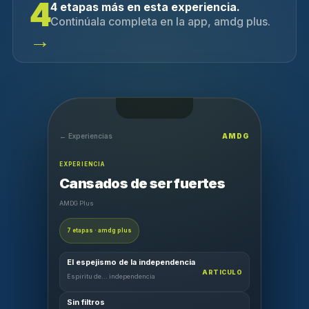
4
4 etapas más en esta experiencia.
Continúala completa en la app, amdg plus.
→
← Experiencias
AMDG
EXPERIENCIA
Cansados de ser fuertes
AMDG Plus
7 etapas · amdg plus
El espejismo de la independencia
ARTICULO
Espíritu de... independencia
Sin filtros