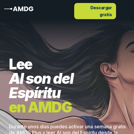
Descargar
gratis
Lee
Al son del
Espíritu
en AMDG
Durante unos días puedes activar una semana gratis
de AMDG Plus y leer Al son del Espíritu desde la