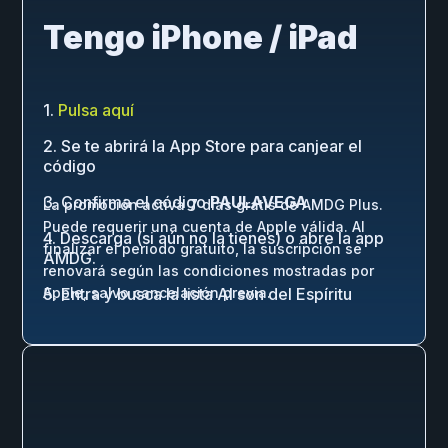
Tengo iPhone / iPad
1.
Pulsa aquí
2. Se te abrirá la App Store para canjear el
código
3. Confirma el código
PAULAVEGA
La promoción activa 7 días gratis de AMDG Plus.
Puede requerir una cuenta de Apple válida. Al
4. Descarga (si aún no la tienes) o abre la app
finalizar el periodo gratuito, la suscripción se
AMDG.
renovará según las condiciones mostradas por
5. Entra y busca la lista Al son del Espíritu
Apple, salvo cancelación previa.