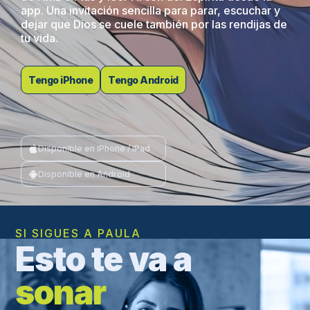
app. Una invitación sencilla para parar, escuchar y
dejar que Dios se cuele también por las rendijas de
tu vida.
Tengo iPhone
Tengo Android
Disponible en iPhone / iPad
Disponible en Android
SI SIGUES A PAULA
Esto te va a
sonar