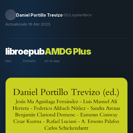
Daniel Portillo Trevizo
GCLoyola
libro
Actualizado 16 Abr 2025
libro
epub
AMDG Plus
tipo
formato
en la app