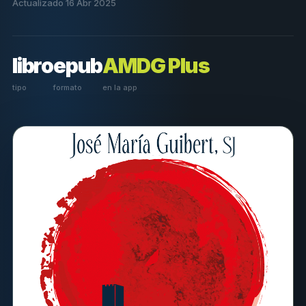
Actualizado 16 Abr 2025
libro
epub
AMDG Plus
tipo
formato
en la app