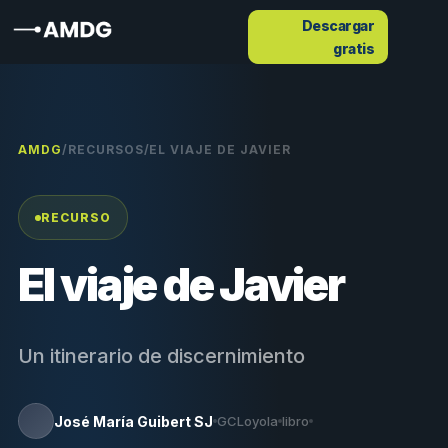
Descargar
gratis
AMDG
/
RECURSOS
/
EL VIAJE DE JAVIER
RECURSO
El viaje de Javier
Un itinerario de discernimiento
José María Guibert SJ
GCLoyola
libro