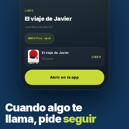
LIBRO
El viaje de Javier
José María Guibert SJ
AMDG Plus · epub
El viaje de Javier
LIBRO
GCLoyola
Abrir en la app
Cuando algo te
llama, pide
seguir