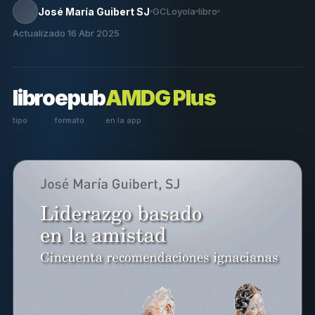
José María Guibert SJ
GCLoyola
libro
Actualizado 16 Abr 2025
libro
epub
AMDG Plus
tipo
formato
en la app