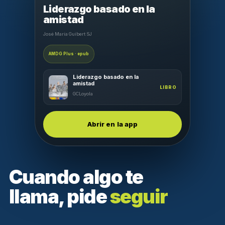
Liderazgo basado en la
amistad
José María Guibert SJ
AMDG Plus · epub
Liderazgo basado en la
amistad
LIBRO
GCLoyola
Abrir en la app
Cuando algo te
llama, pide
seguir