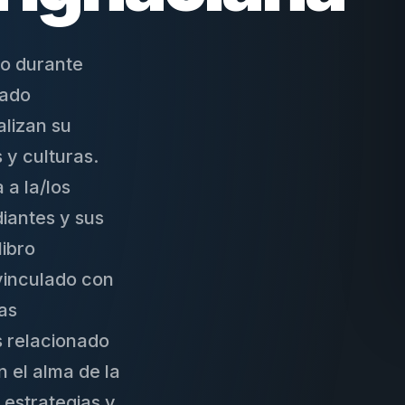
o durante
rado
lizan su
y culturas.
 a la/los
iantes y sus
libro
vinculado con
las
s relacionado
 el alma de la
 estrategias y