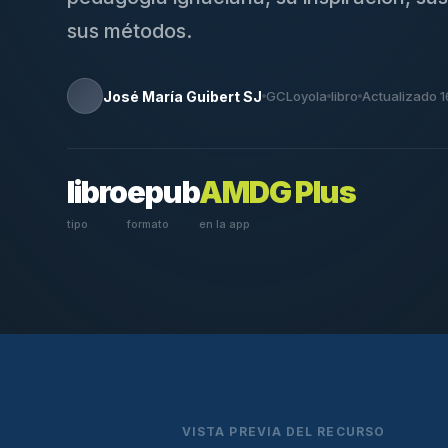
sus métodos.
José María Guibert SJ
GCLoyola
libro
Actualizado 
libro
epub
AMDG Plus
tipo
formato
en la app
VISTA PREVIA DEL RECURSO