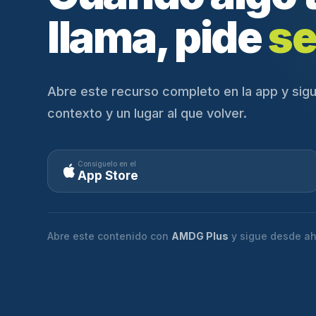
llama, pide
se
Abre este recurso completo en la app y sigu
contexto y un lugar al que volver.
Consíguelo en el
App Store
Abre este contenido con
AMDG Plus
y sigue desde ah