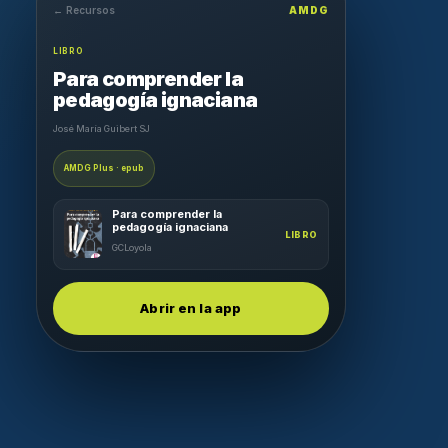
← Recursos
AMDG
LIBRO
Para comprender la
pedagogía ignaciana
José María Guibert SJ
AMDG Plus · epub
Para comprender la
pedagogía ignaciana
LIBRO
GCLoyola
Abrir en la app