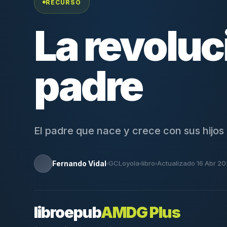
RECURSO
La revoluc
padre
El padre que nace y crece con sus hijos
Fernando Vidal
GCLoyola
libro
Actualizado 16 Abr 2
libro
epub
AMDG Plus