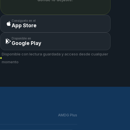
Consíguelo en el
App Store
Disponible en
Google Play
Disponible con lectura guardada y acceso desde cualquier
momento
AMDG Plus