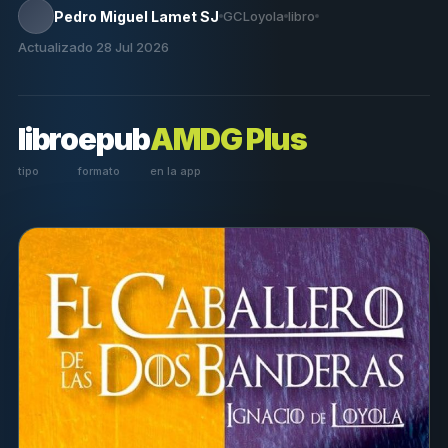
Pedro Miguel Lamet SJ
GCLoyola
libro
Actualizado 28 Jul 2026
libro
epub
AMDG Plus
tipo
formato
en la app