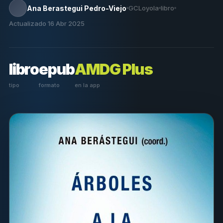
Ana Berastegui Pedro-Viejo
GCLoyola
libro
Actualizado 16 Abr 2025
libro
epub
AMDG Plus
tipo
formato
en la app