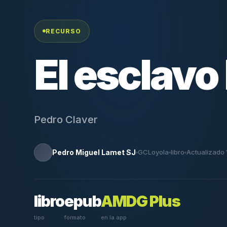
RECURSO
El esclavo
Pedro Claver
Pedro Miguel Lamet SJ
GCLoyola
libro
Actualizado 
libro
epub
AMDG Plus
tipo
formato
en la app