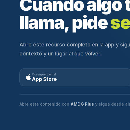
Cuando algo 
llama, pide
se
Abre este recurso completo en la app y sigu
contexto y un lugar al que volver.
Consíguelo en el
App Store
Abre este contenido con
AMDG Plus
y sigue desde ah