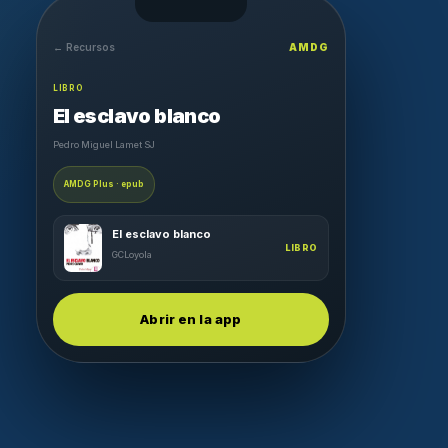
← Recursos
AMDG
LIBRO
El esclavo blanco
Pedro Miguel Lamet SJ
AMDG Plus · epub
El esclavo blanco
LIBRO
GCLoyola
Abrir en la app