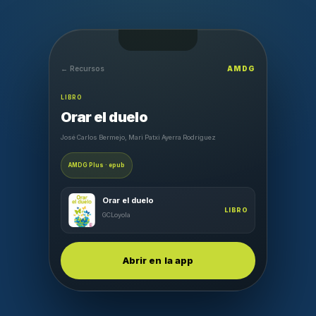
← Recursos
AMDG
LIBRO
Orar el duelo
José Carlos Bermejo, Mari Patxi Ayerra Rodríguez
AMDG Plus · epub
Orar el duelo
LIBRO
GCLoyola
Abrir en la app