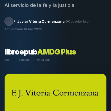
Al servicio de la fe y la justicia
F. Javier Vitoria Cormenzana
GCLoyola
libro
Actualizado 16 Abr 2025
libro
epub
AMDG Plus
tipo
formato
en la app