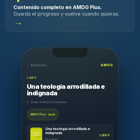
Contenido completo en AMDG Plus.
Guarda el progreso y vuelve cuando quieras.
→
← Recursos
AMDG
LIBRO
Una teología arrodillada e
indignada
F. Javier Vitoria Cormenzana
AMDG Plus · epub
Una teología arrodillada e
indignada
LIBRO
GCLoyola