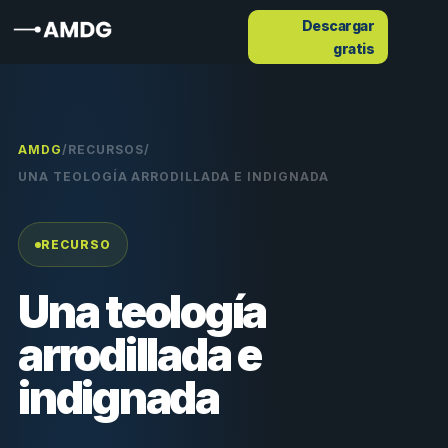
Descargar
gratis
AMDG
/
RECURSOS
/
UNA TEOLOGÍA ARRODILLADA E INDIGNADA
RECURSO
Una teología
arrodillada e
indignada