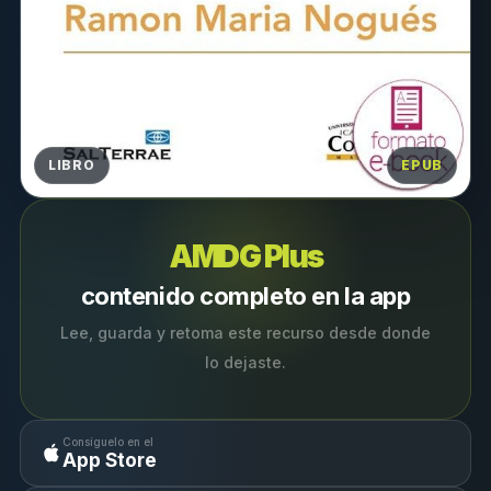
LIBRO
EPUB
AMDG Plus
contenido completo en la app
Lee, guarda y retoma este recurso desde donde
lo dejaste.
Consíguelo en el
App Store