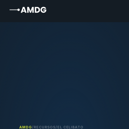
AMDG
/
RECURSOS
/
EL CELIBATO