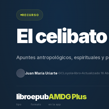
RECURSO
El celibato
Apuntes antropológicos, espirituales y
Juan María Uriarte
GCLoyola
libro
Actualizado 16 A
libro
epub
AMDG Plus
tipo
formato
en la app