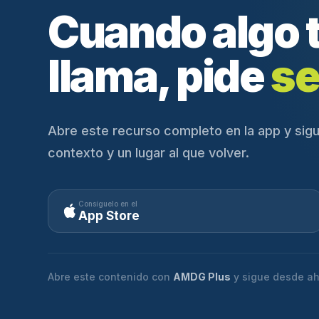
Cuando algo 
llama, pide
se
Abre este recurso completo en la app y sigu
contexto y un lugar al que volver.
Consíguelo en el
App Store
Abre este contenido con
AMDG Plus
y sigue desde ah