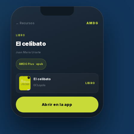
← Recursos
AMDG
LIBRO
El celibato
Juan María Uriarte
AMDG Plus · epub
El celibato
LIBRO
GCLoyola
Abrir en la app