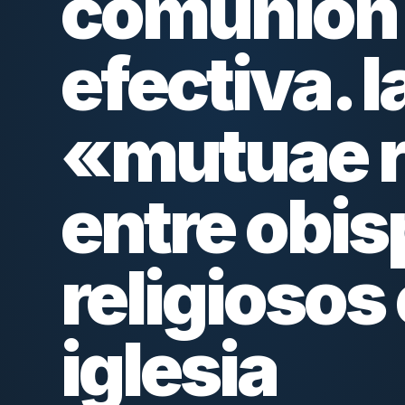
comunión 
efectiva. l
«mutuae r
entre obis
religiosos 
iglesia