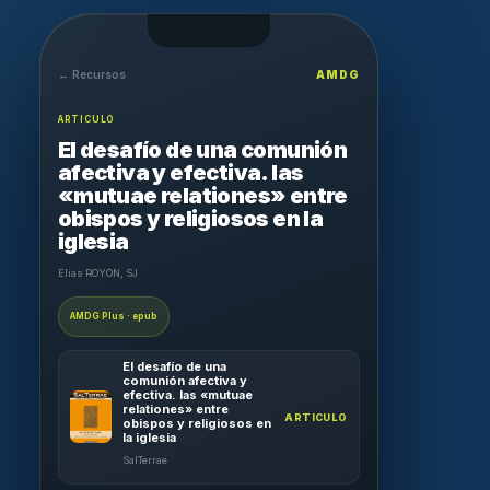
← Recursos
AMDG
ARTICULO
El desafío de una comunión
afectiva y efectiva. las
«mutuae relationes» entre
obispos y religiosos en la
iglesia
Elías ROYÓN, SJ
AMDG Plus · epub
El desafío de una
comunión afectiva y
efectiva. las «mutuae
relationes» entre
ARTICULO
obispos y religiosos en
la iglesia
SalTerrae