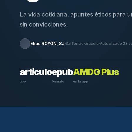
La vida cotidiana. apuntes éticos para 
sin convicciones.
Elías ROYÓN, SJ
SalTerrae
articulo
Actualizado 23 J
articulo
epub
AMDG Plus
tipo
formato
en la app