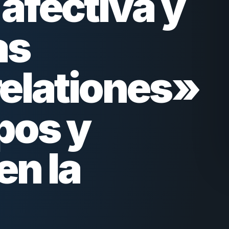
afectiva y
as
elationes»
pos y
en la