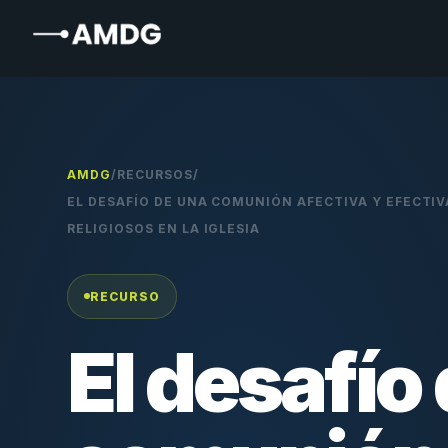
AMDG
/
RECURSOS
/
EL DESAFÍO DE UNA COMUNIÓN AFECTIVA Y EFECTIV
RELIGIOSOS EN LA IGLESIA
RECURSO
El desafío