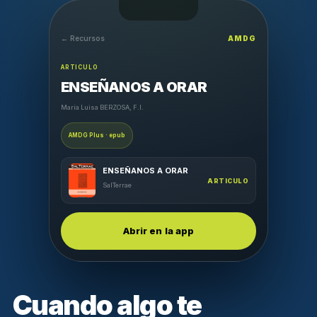
← Recursos
AMDG
ARTICULO
ENSEÑANOS A ORAR
María Luisa BERZOSA, F.I.
AMDG Plus · epub
ENSEÑANOS A ORAR
ARTICULO
SalTerrae
Abrir en la app
Cuando algo te