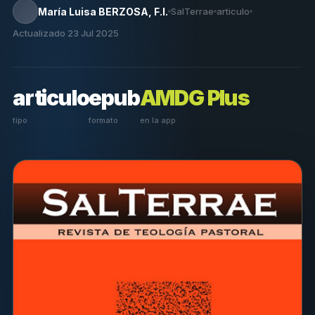
María Luisa BERZOSA, F.I.
SalTerrae
articulo
Actualizado 23 Jul 2025
articulo
epub
AMDG Plus
tipo
formato
en la app