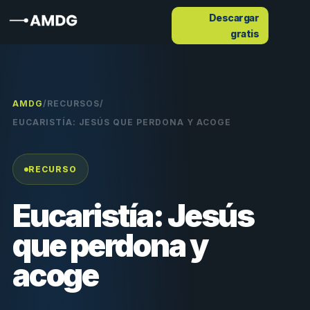
Descargar
gratis
AMDG
/
RECURSOS
/
EUCARISTÍA: JESÚS QUE PERDONA Y ACOGE
RECURSO
Eucaristía: Jesús
que perdona y
acoge