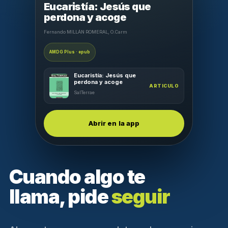
Eucaristía: Jesús que
perdona y acoge
Fernando MILLÁN ROMERAL, O.Carm
AMDG Plus · epub
Eucaristía: Jesús que
perdona y acoge
ARTICULO
SalTerrae
Abrir en la app
Cuando algo te
llama, pide
seguir