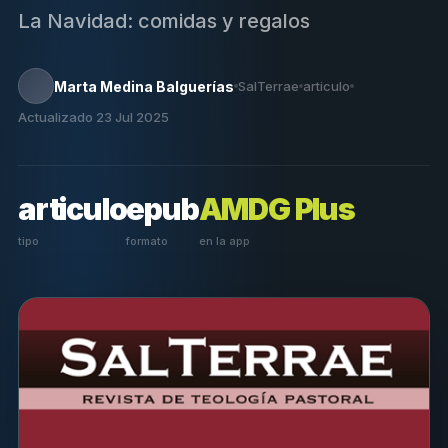
La Navidad: comidas y regalos
Marta Medina Balguerías
SalTerrae
articulo
Actualizado 23 Jul 2025
articulo
epub
AMDG Plus
tipo
formato
en la app