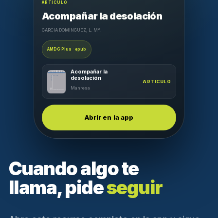
ARTICULO
Acompañar la desolación
GARCÍA DOMÍNGUEZ, L. Mª.
AMDG Plus · epub
Acompañar la
desolación
ARTICULO
Manresa
Abrir en la app
Cuando algo te
llama, pide
seguir