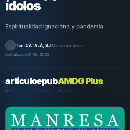
ídolos
Espiritualidad ignaciana y pandemia
Toni CATALÁ, SJ
Manresa
articulo
Actualizado 21 Abr 2025
articulo
epub
AMDG Plus
tipo
formato
en la app