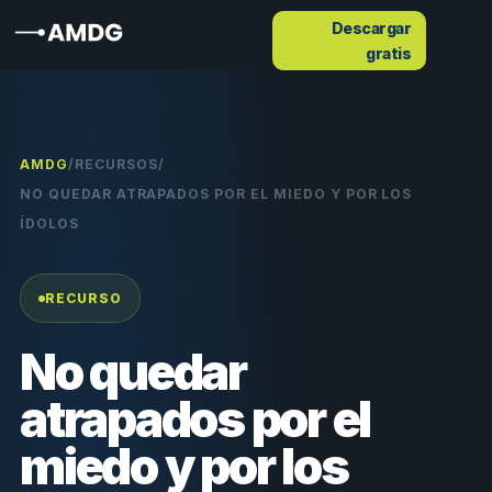
Descargar
gratis
AMDG
/
RECURSOS
/
NO QUEDAR ATRAPADOS POR EL MIEDO Y POR LOS
ÍDOLOS
RECURSO
No quedar
atrapados por el
miedo y por los