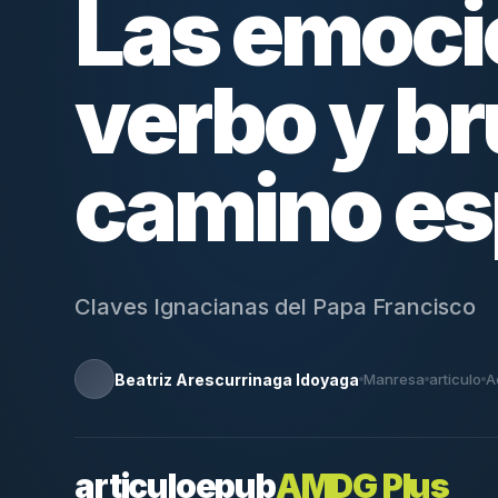
Las emoci
verbo y brú
camino esp
Claves Ignacianas del Papa Francisco
Beatriz Arescurrinaga Idoyaga
Manresa
articulo
A
articulo
epub
AMDG Plus