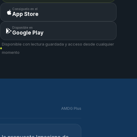
Consíguelo en el
App Store
Disponible en
Google Play
Disponible con lectura guardada y acceso desde cualquier
momento
AMDG Plus