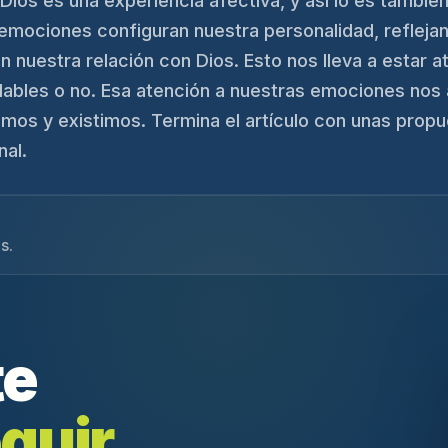
 Dios es una experiencia afectiva, y así lo es tambié
s emociones configuran nuestra personalidad, reflej
nuestra relación con Dios. Esto nos lleva a estar a
ables o no. Esa atención a nuestras emociones nos a
mos y existimos. Termina el artículo con unas propu
al.
s.
te
guir