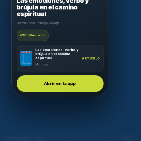
Las emociones, verbo y
brújula en el camino
espiritual
Beatriz Arescurrinaga Idoyaga
AMDG Plus · epub
Las emociones, verbo y
brújula en el camino
espiritual
ARTICULO
Manresa
Abrir en la app