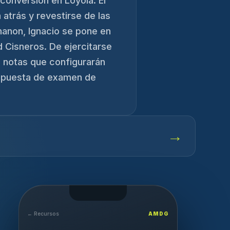
conversión en Loyola. El
 atrás y revestirse de las
hanon, Ignacio se pone en
 Cisneros. De ejercitarse
 notas que configurarán
propuesta de examen de
→
← Recursos
AMDG