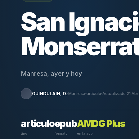
San Ignaci
Monserra
Manresa, ayer y hoy
GUINDULAIN, D.
Manresa
articulo
Actualizado 21 Ab
articulo
epub
AMDG Plus
tipo
formato
en la app