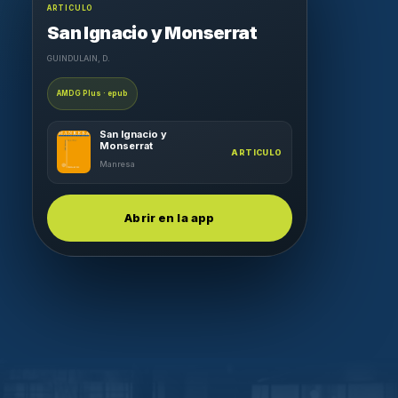
ARTICULO
San Ignacio y Monserrat
GUINDULAIN, D.
AMDG Plus · epub
San Ignacio y
Monserrat
ARTICULO
Manresa
Abrir en la app