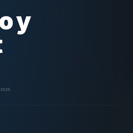
o y
t
r 2025