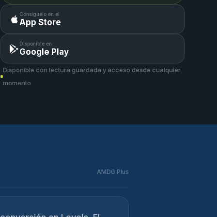
Consíguelo en el
App Store
Disponible en
Google Play
Disponible con lectura guardada y acceso desde cualquier
momento
AMDG Plus