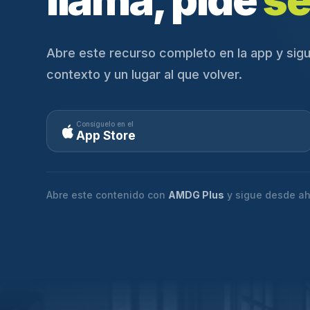
llama, pide
se
Abre este recurso completo en la app y sigu
contexto y un lugar al que volver.
Consíguelo en el
App Store
Abre este contenido con
AMDG Plus
y sigue desde ah