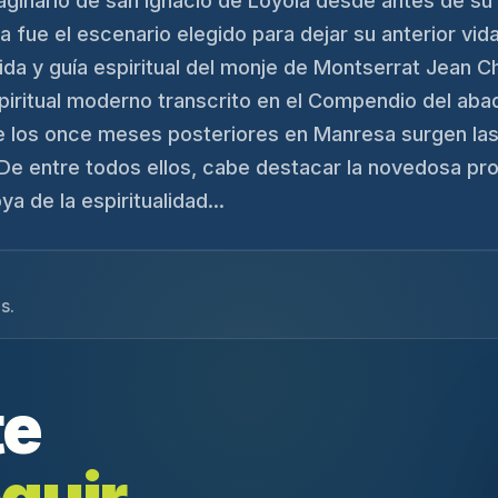
aginario de san Ignacio de Loyola desde antes de su 
 fue el escenario elegido para dejar su anterior vida
ida y guía espiritual del monje de Montserrat Jean C
iritual moderno transcrito en el Compendio del abad
e los once meses posteriores en Manresa surgen las
s. De entre todos ellos, cabe destacar la novedosa 
a de la espiritualidad...
s.
te