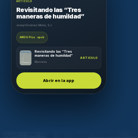
ARTICULO
Revisitando las “Tres
maneras de humildad”
Josep Giménez Meliá, S.J.
AMDG Plus · epub
Revisitando las “Tres
maneras de humildad”
ARTICULO
Manresa
Abrir en la app