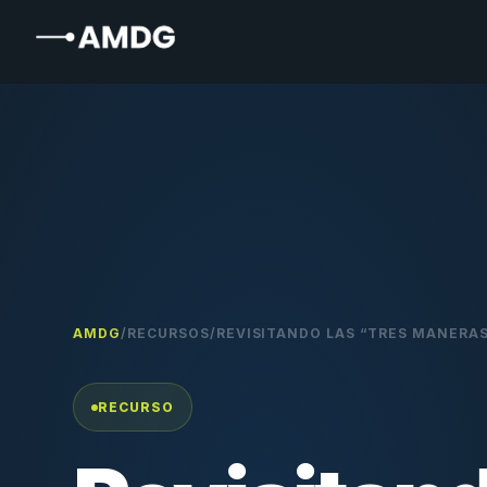
AMDG
/
RECURSOS
/
REVISITANDO LAS “TRES MANERAS
RECURSO