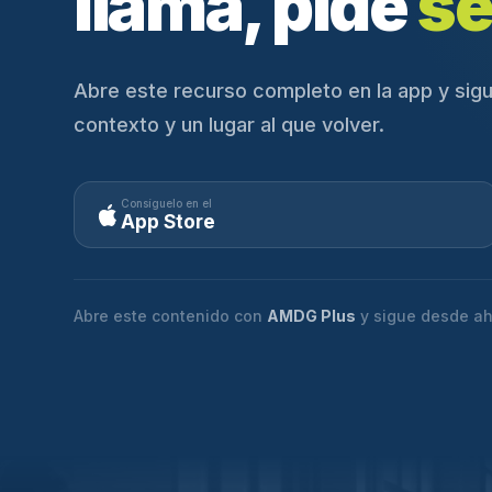
llama, pide
se
Abre este recurso completo en la app y sigu
contexto y un lugar al que volver.
Consíguelo en el
App Store
Abre este contenido con
AMDG Plus
y sigue desde ah