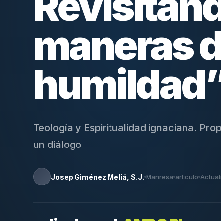
Revisitand
maneras 
humildad
Teología y Espiritualidad ignaciana. Pro
un diálogo
Josep Giménez Meliá, S.J.
Manresa
articulo
Actual