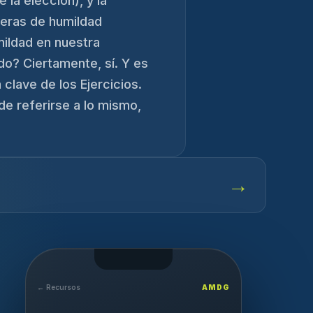
 la elección), y la
neras de humildad
ildad en nuestra
do? Ciertamente, sí. Y es
 clave de los Ejercicios.
e referirse a lo mismo,
→
← Recursos
AMDG