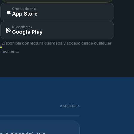
Consíguelo en el
App Store
Disponible en
Google Play
Disponible con lectura guardada y acceso desde cualquier
momento
AMDG Plus