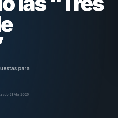
o las “Tres
de
”
puestas para
izado 21 Abr 2025