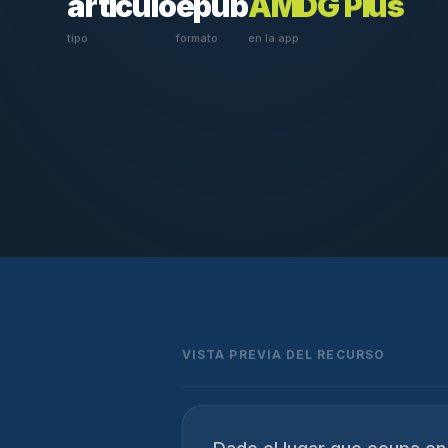
articulo
epub
AMDG Plus
tipo
formato
en la app
VISTA PREVIA DEL RECURSO