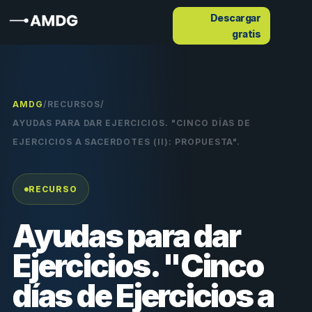
Descargar
gratis
AMDG
/
RECURSOS
/
AYUDAS PARA DAR EJERCICIOS. "CINCO DÍAS DE
EJERCICIOS A SACERDOTES (II): PROPUESTA".
RECURSO
Ayudas para dar
Ejercicios. "Cinco
días de Ejercicios a