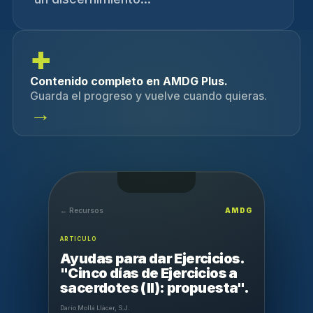
+
Contenido completo en AMDG Plus.
Guarda el progreso y vuelve cuando quieras.
→
← Recursos
AMDG
ARTICULO
Ayudas para dar Ejercicios.
"Cinco días de Ejercicios a
sacerdotes (II): propuesta".
Darío Mollá Llácer, S.J.