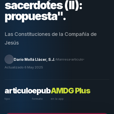
sacerdotes (II):
propuesta".
Las Constituciones de la Compañía de
Jesús
Darío Mollá Llácer, S.J.
Manresa
articulo
Actualizado 6 May 2025
articulo
epub
AMDG Plus
tipo
formato
en la app