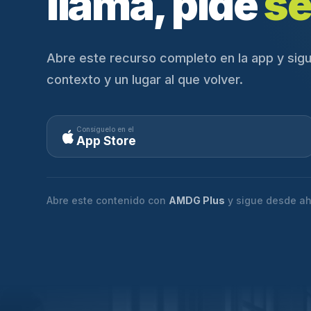
llama, pide
se
Abre este recurso completo en la app y sigu
contexto y un lugar al que volver.
Consíguelo en el
App Store
Abre este contenido con
AMDG Plus
y sigue desde ah