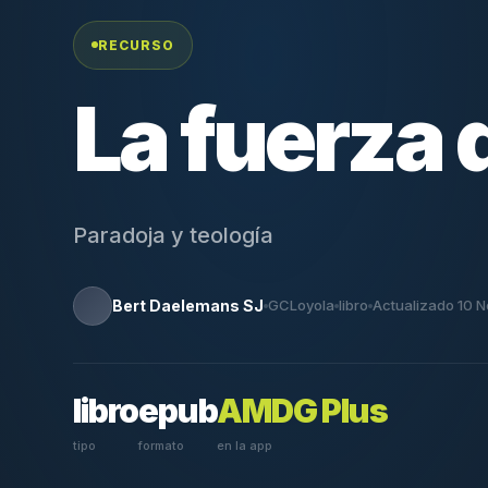
RECURSO
La fuerza d
Paradoja y teología
Bert Daelemans SJ
GCLoyola
libro
Actualizado 10 
libro
epub
AMDG Plus
tipo
formato
en la app