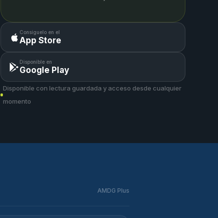
Consíguelo en el
App Store
Disponible en
Google Play
Disponible con lectura guardada y acceso desde cualquier
momento
AMDG Plus