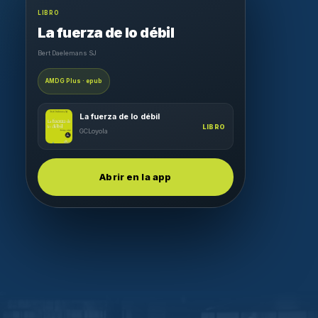
LIBRO
La fuerza de lo débil
Bert Daelemans SJ
AMDG Plus · epub
La fuerza de lo débil
LIBRO
GCLoyola
Abrir en la app