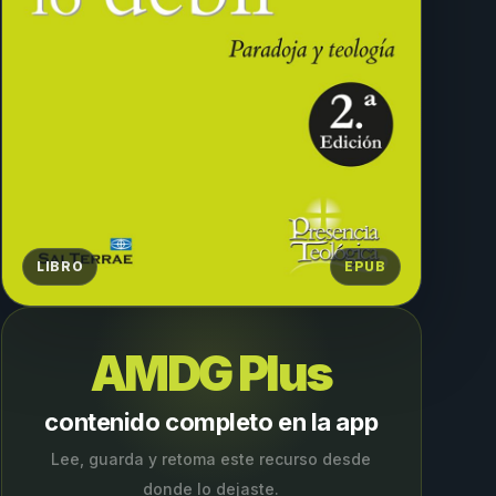
LIBRO
EPUB
AMDG Plus
contenido completo en la app
Lee, guarda y retoma este recurso desde
donde lo dejaste.