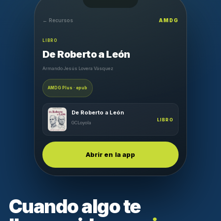
← Recursos
AMDG
LIBRO
De Roberto a León
Armando Jesús Lovera Vásquez
AMDG Plus · epub
De Roberto a León
LIBRO
GCLoyola
Abrir en la app
Cuando algo te