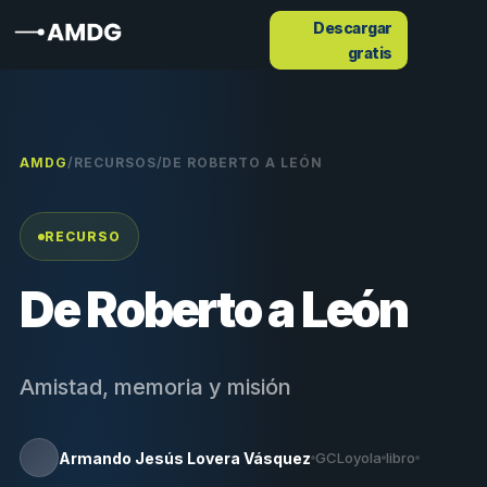
Descargar
gratis
AMDG
/
RECURSOS
/
DE ROBERTO A LEÓN
RECURSO
De Roberto a León
Amistad, memoria y misión
Armando Jesús Lovera Vásquez
GCLoyola
libro