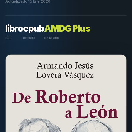
Actualizado 15 Ene 2026
libro
epub
AMDG Plus
tipo
formato
en la app