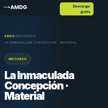
Descargar
gratis
AMDG
/
RECURSOS
/
LA INMACULADA CONCEPCIÓN · MATERIAL
RECURSO
La Inmaculada
Concepción ·
Material