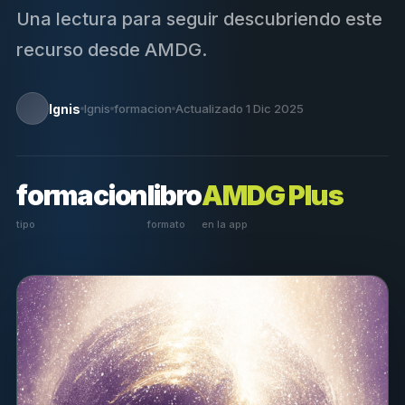
Una lectura para seguir descubriendo este
recurso desde AMDG.
Ignis
Ignis
formacion
Actualizado 1 Dic 2025
formacion
libro
AMDG Plus
tipo
formato
en la app