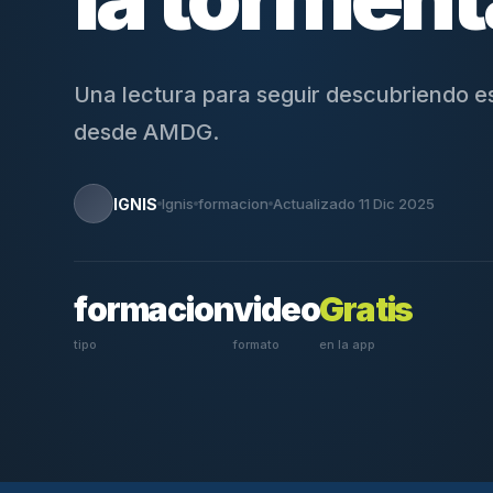
Una lectura para seguir descubriendo e
desde AMDG.
IGNIS
Ignis
formacion
Actualizado 11 Dic 2025
formacion
video
Gratis
tipo
formato
en la app