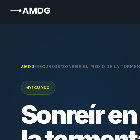
AMDG
/
RECURSOS
/
SONREÍR EN MEDIO DE LA TORMEN
RECURSO
Sonreír en
la torment