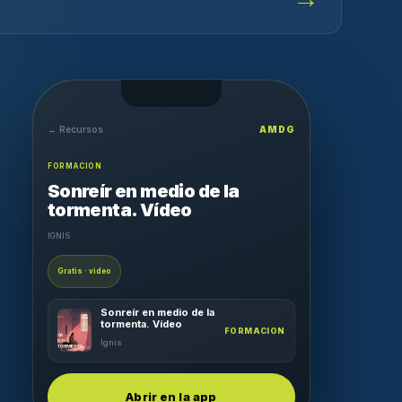
← Recursos
AMDG
FORMACION
Sonreír en medio de la
tormenta. Vídeo
IGNIS
Gratis · video
Sonreír en medio de la
tormenta. Vídeo
FORMACION
Ignis
Abrir en la app