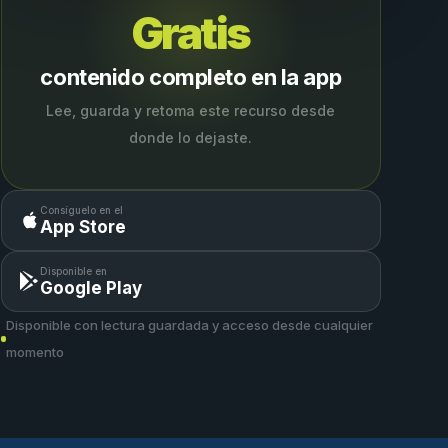
Gratis
contenido completo en la app
Lee, guarda y retoma este recurso desde
donde lo dejaste.
Consíguelo en el
App Store
Disponible en
Google Play
Disponible con lectura guardada y acceso desde cualquier
momento