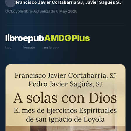
Francisco Javier Cortabarría SJ, Javier Sagüés SJ
GCLoyola
libro
Actualizado 6 May 2026
libro
epub
AMDG Plus
tipo
formato
en la app