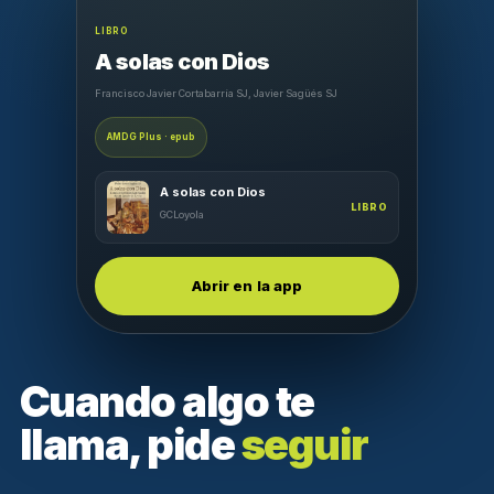
LIBRO
A solas con Dios
Francisco Javier Cortabarría SJ, Javier Sagüés SJ
AMDG Plus · epub
A solas con Dios
LIBRO
GCLoyola
Abrir en la app
Cuando algo te
llama, pide
seguir