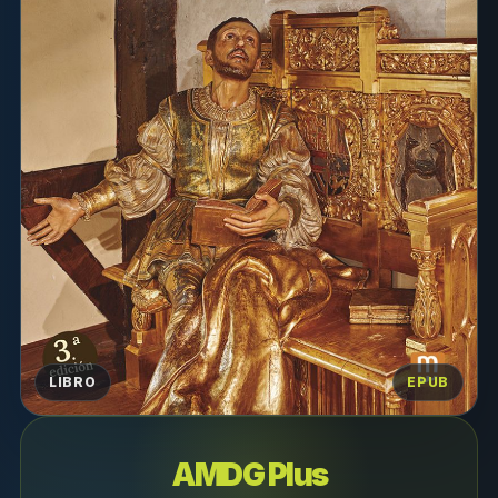
LIBRO
EPUB
AMDG Plus