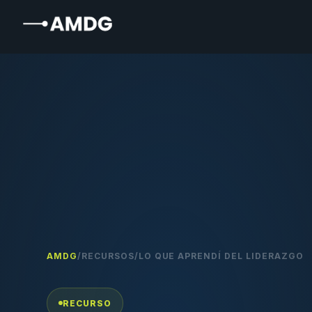
AMDG
/
RECURSOS
/
LO QUE APRENDÍ DEL LIDERAZGO
RECURSO