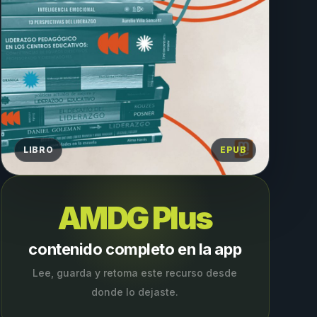
LIBRO
EPUB
AMDG Plus
contenido completo en la app
Lee, guarda y retoma este recurso desde
donde lo dejaste.