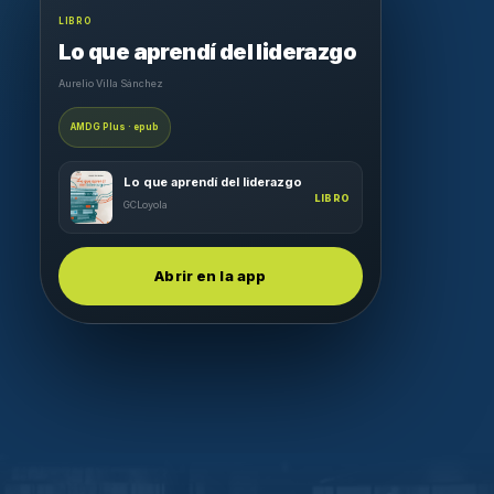
LIBRO
Lo que aprendí del liderazgo
Aurelio Villa Sánchez
AMDG Plus · epub
Lo que aprendí del liderazgo
LIBRO
GCLoyola
Abrir en la app