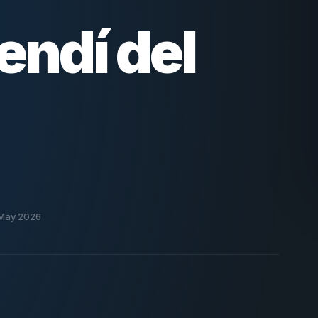
endí del
 May 2026