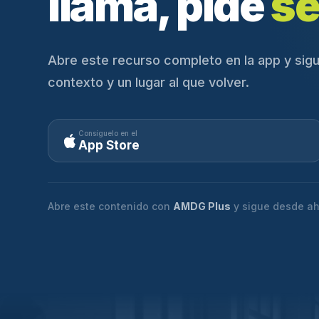
llama, pide
se
Abre este recurso completo en la app y sigu
contexto y un lugar al que volver.
Consíguelo en el
App Store
Abre este contenido con
AMDG Plus
y sigue desde ah