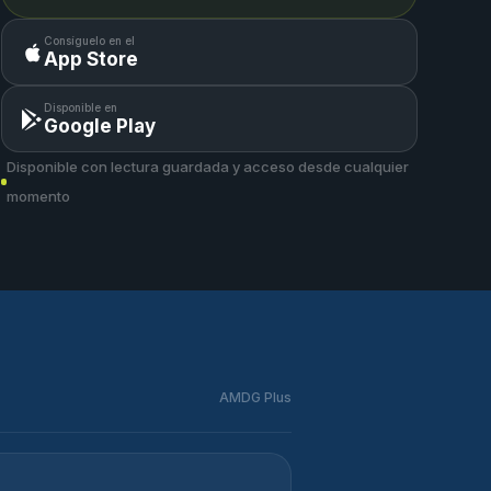
Consíguelo en el
App Store
Disponible en
Google Play
Disponible con lectura guardada y acceso desde cualquier
momento
AMDG Plus