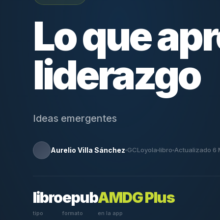
Lo que apr
liderazgo
Ideas emergentes
Aurelio Villa Sánchez
GCLoyola
libro
Actualizado 6
libro
epub
AMDG Plus
tipo
formato
en la app